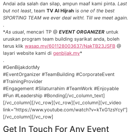
Andai ada salah dan silap, ampun maaf kami pinta.
Last
but not least
, team
TV Al Hijrah
i
s one of the best
SPORTING TEAM we ever deal with!. Till we meet again.
.
*
As usual
, mencari TP @
EVENT ORGANIZER
untuk
uruskan program team building syarikat anda, boleh
terus klik
wasap.my/601128003637/NakTB23JSFB
@
layari website kami di
genbijak.my
*
.
#GenBijakdotMy
#EventOrganizer #TeamBuilding #CorporateEvent
#TrainingProvider
#Engagement #Silaturrahim #TeamWork #Enjoyable
#Fun #Leadership #Bonding[/vc_column_text]
[/vc_column][/vc_row][vc_row][vc_column][vc_video
link=”https://www.youtube.com/watch?v=kTxG1zsYcyI”]
[/vc_column][/vc_row]
Get In Touch For Any Event