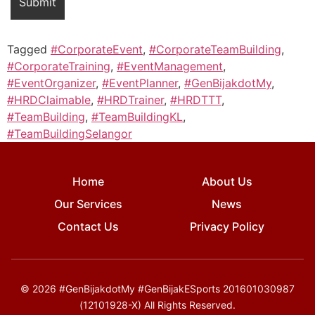
Tagged
#CorporateEvent
,
#CorporateTeamBuilding
,
#CorporateTraining
,
#EventManagement
,
#EventOrganizer
,
#EventPlanner
,
#GenBijakdotMy
,
#HRDClaimable
,
#HRDTrainer
,
#HRDTTT
,
#TeamBuilding
,
#TeamBuildingKL
,
#TeamBuildingSelangor
Home
About Us
Our Services
News
Contact Us
Privacy Policy
© 2026 #GenBijakdotMy #GenBijakESports 201601030987
(12101928-X) All Rights Reserved.