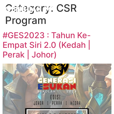
Category:
CSR
Program
#GES2023 : Tahun Ke-
Empat Siri 2.0 (Kedah |
Perak | Johor)