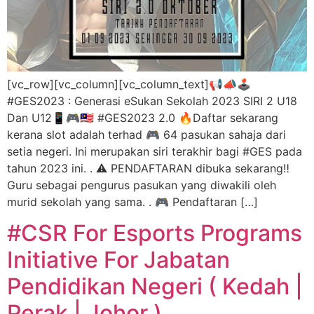
[vc_row][vc_column][vc_column_text]📢📣🕹
#GES2023 : Generasi eSukan Sekolah 2023 SIRI 2 U18
Dan U12📱🎮🇲🇾 #GES2023 2.0 🔥Daftar sekarang
kerana slot adalah terhad 🎮 64 pasukan sahaja dari
setia negeri. Ini merupakan siri terakhir bagi #GES pada
tahun 2023 ini. . ⚠️ PENDAFTARAN dibuka sekarang‼️
Guru sebagai pengurus pasukan yang diwakili oleh
murid sekolah yang sama. . 🎮 Pendaftaran […]
#CSR For Esports Programs
Initiative For Jabatan
Pendidikan Negeri ( Kedah |
Perak | Johor )