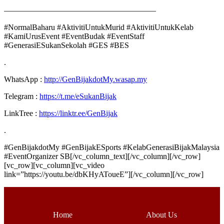
———————————————————
#NormalBaharu #AktivitiUntukMurid #AktivitiUntukKelab
#KamiUrusEvent #EventBudak #EventStaff
#GenerasiESukanSekolah #GES #BES
.
WhatsApp :
http://GenBijakdotMy.wasap.my
Telegram :
https://t.me/eSukanBijak
LinkTree :
https://linktr.ee/GenBijak
.
#GenBijakdotMy #GenBijakESports #KelabGenerasiBijakMalaysia
#EventOrganizer SB[/vc_column_text][/vc_column][/vc_row]
[vc_row][vc_column][vc_video
link=”https://youtu.be/dbKHyAToueE”][/vc_column][/vc_row]
Home
About Us