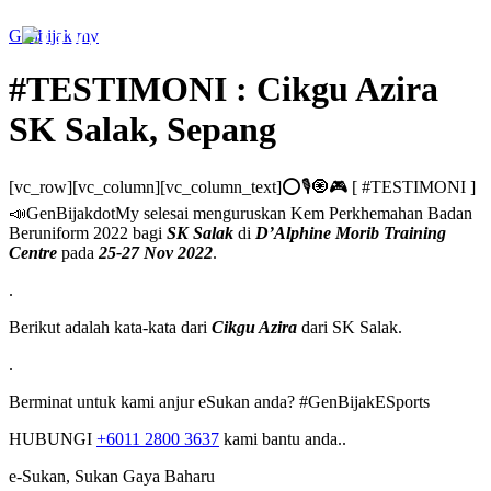
Genbijak.my
#TESTIMONI : Cikgu Azira
SK Salak, Sepang
[vc_row][vc_column][vc_column_text]⭕🎙🧿🎮 [ #TESTIMONI ]
📣GenBijakdotMy selesai menguruskan Kem Perkhemahan Badan
Beruniform 2022 bagi
SK Salak
di
D’Alphine Morib Training
Centre
pada
25-27 Nov 2022
.
.
Berikut adalah kata-kata dari
Cikgu Azira
dari SK Salak.
.
Berminat untuk kami anjur eSukan anda? #GenBijakESports
HUBUNGI
+6011 2800 3637
kami bantu anda..
e-Sukan, Sukan Gaya Baharu