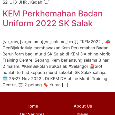
S2-U18-JHR . Kedah […]
KEM Perkhemahan Badan
Uniform 2022 SK Salak
[vc_row][vc_column][vc_column_text][ #KEM2022 ] 📣
GenBijakdotMy membawakan Kem Perkemahan Badan
Beruniform bagi murid SK Salak di KEM D’Alphine Morib
Training Centre, Sepang. Kem berlansung selama 3 hari
2 malam. #KemSekolah #SKSalak #Selangor 🚨Slot
adalah terhad kepada murid sekolah SK Salak sahaja.
🗓 25-27 Nov 2022 : Di KEM D’Alphine Morib Training
Centre, ⏰ 2 petang 🔖 Yuran […]
Home
About Us
Our Services
News