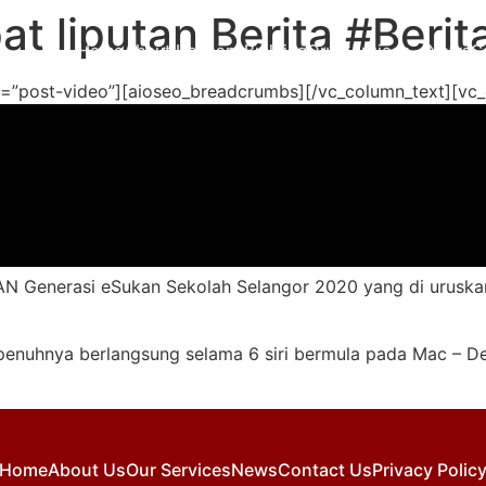
 liputan Berita #Ber
Home
About Us
Team Building
Our Services
News
C
=”post-video”][aioseo_breadcrumbs][/vc_column_text][vc_
 Generasi eSukan Sekolah Selangor 2020 yang di uruskan
epenuhnya berlangsung selama 6 siri bermula pada Mac – 
Home
About Us
Our Services
News
Contact Us
Privacy Polic