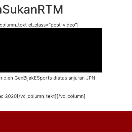
itaSukanRTM
ontact Us
Get Proposal
column_text el_class=”post-video”]
 oleh GenBijakESports diatas anjuran JPN
Dec 2020[/vc_column_text][/vc_column]
y